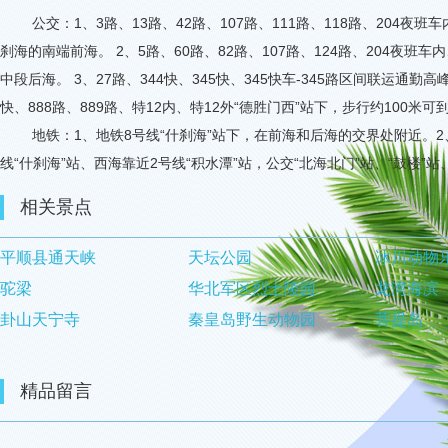
公交：
1
、
3
路、
13
路、
42
路、
107
路、
111
路、
118
路、
204
夜班车
刹海的南端前海。
2
、
5
路、
60
路、
82
路、
107
路、
124
路、
204
夜班车内
中段后海。
3
、
27
路、
344
快、
345
快、
345
快车
-345
路区间联运通勤高
快、
888
路、
889
路、特
12
内、特
12
外
“
德胜门西
”
站下，步行约
100
米可
地铁：
1
、地铁
8
号线
“
什刹海
”
站下，在前海和后海的交界处附近。
2
线
“
什刹海
”
站、西海靠近
2
号线
“
积水潭
”
站，公交
“
北海北门
”
站、
“
鼓楼
”
站
相关景点
平顺县通天峡
天坛公园
冰川动物
驼梁
华北军区烈士陵园
龙湾海滨
卦山天宁寺
秦皇岛野生动物园
菩提岛
精品留言