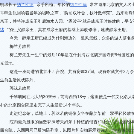
明珠长子
纳兰性德
亲手所植。年轻的
纳兰性德
常常邀集北京的文人名
耳畔边似回响着当年的唱吟之声，“阶前双叶合，枝叶敷华荣”。后来明
亲王，并特许成亲王引后海水入园。“恩波亭”就是成亲王时修建的，平安
绪
”的生父醇亲王，其在成亲王府的基础上添改修缮，建成醇亲王府。
今天，醇亲王府已经成为什刹海边的一道风景线，众多的游人慕名
梅兰芳故居
梅兰芳先生一生中的最后
10
年是在什刹海西北隅护国寺街
9
号度过的
光景地。
这是一座两进的北京小四合院。共有房屋
37
间。现有馆藏文件
3
万余
生前生活原状陈列。
郭沫若故居
千竿胡同往北大约
30
来米，前海西街
18
号，这里便是一代文化名人
朴的北京四合院里走完了人生最后
14
个年头。
走进纪念馆，草地上，郭沫若的铜像安坐在藤萝架前，双手轻轻放
院内最为显眼的当数郭沫若夫妇亲手种植的银杏和牡丹，那些曾经
四合院，东西两厢已辟为陈列室，以图片和实物展示着诗人、学者兼战士