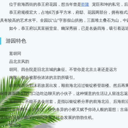
位于前海西街的恭王府花园，想当年曾是
乾隆
宠臣和坤的私宅，后
恭王府规模宏大，占地
6
万多平方米，府邸、花园两部分，拥有格式
具有较高的艺术水平。全园以
“
山
”
字形假山拱抱，三面堆土叠石为山，中
如今，恭王府以其富丽堂皇、幽深秀丽，已是名扬四海，吸引着远
游园特色
逛胡同
品北京风韵
胡同、四合院是旧北京城的象征。不管你是北京土著还是远方
来客，都会被那份浓浓的京韵所吸引。
由前海西街郭沫若故居出发，顺前海北沿过银锭桥登鼓楼。然后再
碗炸酱面蹲在院门口边吃边聊天的小伙子，这种惬意的生活让人留连忘返
逛胡同，不能不去金丝套，是指以银锭桥分界的前海北沿、后海前
淌着社会奔腾不止的变迁；特色各异的小桥又赋予你诗人般的遐想；古庙
落魄的无奈；幽深的胡同孕育了社会发展的勃勃生机。
登城楼