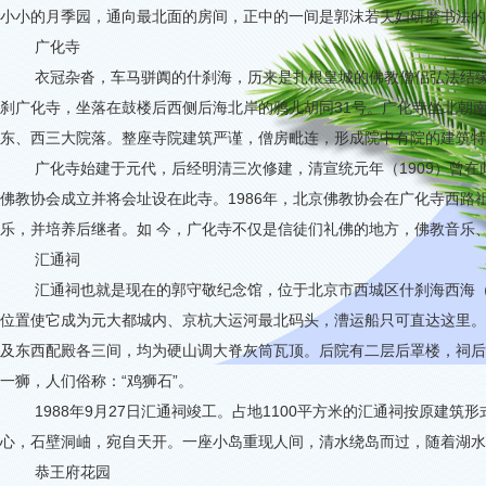
小小的月季园，通向最北面的房间，正中的一间是郭沫若夫妇研磨书法的
广化寺
衣冠杂沓，车马骈阗的什刹海，历来是扎根皇城的佛教僧侣弘法结
刹广化寺，坐落在鼓楼后西侧后海北岸的鸦儿胡同
31
号。广化寺坐北朝
东、西三大院落。整座寺院建筑严谨，僧房毗连，形成院中有院的建筑特
广化寺始建于元代，后经明清三次修建，清宣统元年（
1909
）曾在
佛教协会成立并将会址设在此寺。
1986
年，北京佛教协会在广化寺西路
乐，并培养后继者。如 今，广化寺不仅是信徒们礼佛的地方，佛教音乐
汇通祠
汇通祠也就是现在的郭守敬纪念馆，位于北京市西城区什刹海西海
位置使它成为元大都城内、京杭大运河最北码头，漕运船只可直达这里。
及东西配殿各三间，均为硬山调大脊灰筒瓦顶。后院有二层后罩楼，祠后
一狮，人们俗称：“鸡狮石”。
1988
年
9
月
27
日汇通祠竣工。占地
1100
平方米的汇通祠按原建筑形
心，石壁洞岫，宛自天开。一座小岛重现人间，清水绕岛而过，随着湖水
恭王府花园