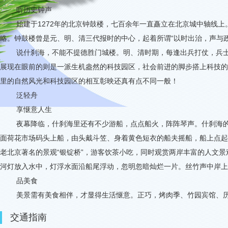
听历史钟声
始建于
1272
年的北京钟鼓楼，七百余年一直矗立在北京城中轴线上
略。钟鼓楼曾是元、明、清三代报时的中心，起着所谓
“
以时出治，声与
说什刹海，不能不提德胜门城楼。明、清时期，每逢出兵打仗，兵士
展现在眼前的则是一派生机盎然的科技园区，社会前进的脚步搭上科技的
里的自然风光和科技园区的相互彰映还真有点不同一般！
泛轻舟
享惬意人生
夜幕降临，什刹海里还有不少游船，点点船火，阵阵琴声。什刹海的
面荷花市场码头上船，由头戴斗笠、身着黄色短衣的船夫摇船，船上点起
老北京著名的景观“银锭桥”，游客饮茶小吃，同时观赏两岸丰富的人文
河灯放入水中，灯浮水面沿船尾浮动，忽明忽暗灿烂一片。丝竹声中岸
品美食
美景需有美食相伴，才显得生活惬意。正巧，烤肉季、竹园宾馆、
交通指南