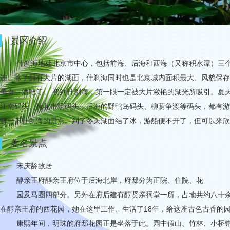
景区介绍
什刹海地处北京市中心，包括前海、后海和西海（又称积水潭）三
连。除了拥有大片的湖面，什刹海同时也是北京城内面积最大、风貌保存
美食、酒吧等。 初到什刹海，第一眼一定被大片潋艳的湖光所吸引。夏
江南码头、荷花市场码头，后海的野鸭岛码头、柳荫争渡等码头，都有游
解一下什刹海的景点。到了冬天湖面结了冰，游船便不开了，但可以来欣
著名景点
宋庆龄故居
醇亲王府醇亲王府位于后海北岸，府邸分为正院、住院、花
园及马圈四部分。另外在府后建有醇贤亲祠堂一所，占地共约八十
在醇亲王府的西花园，她在这里工作、生活了
18
年，给这座古色古香的
康熙年间，明珠的府邸花园正是坐落于此。园中假山、竹林、小桥错